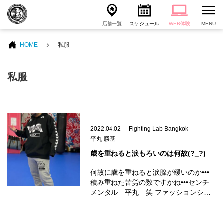
店舗一覧
スケジュール
WEB体験
MENU
HOME
私服
私服
2022.04.02
Fighting Lab Bangkok
平丸 勝基
歳を重ねると涙もろいのは何故(?_?)
何故に歳を重ねると涙腺が緩いのか•••
積み重ねた苦労の数ですかね•••センチ
メンタル 平丸 笑 ファッションシ…