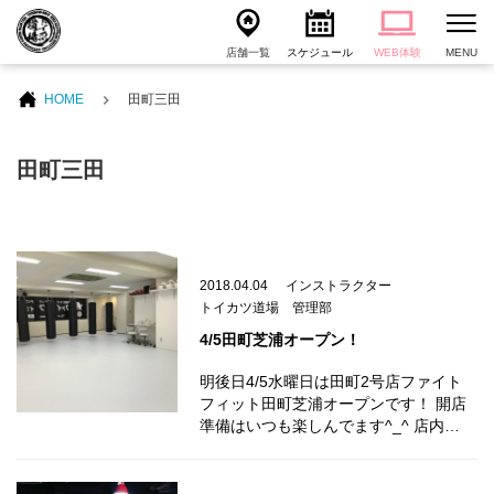
店舗一覧
スケジュール
WEB体験
MENU
HOME
田町三田
田町三田
2018.04.04
インストラクター
トイカツ道場 管理部
4/5田町芝浦オープン！
明後日4/5水曜日は田町2号店ファイト
フィット田町芝浦オープンです！ 開店
準備はいつも楽しんでます^_^ 店内…