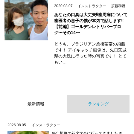
2020.08.07
インストラクター
須藤和茂
あなたの口臭は大丈夫⁉️歯周病について
歯医者の息子の僕が本気で話します‼️
【前編】ゴールデンレトリバーブロ
グ〜その14〜
どうも、ブラジリアン柔術茶帯の須藤
です！ アイキャッチ画像は、先日茨城
県の大洗に行った時の写真です！ とて
もい…
最新情報
ランキング
2026.08.05
インストラクター
毎年恒例の花火大会に行ってきました🎆