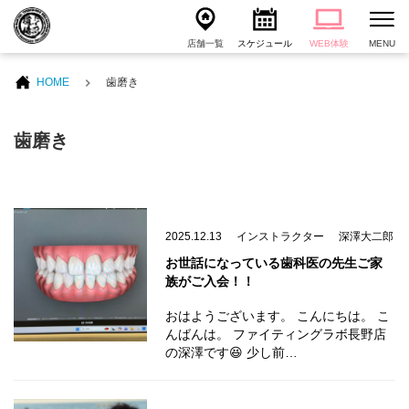
店舗一覧
スケジュール
WEB体験
MENU
HOME
歯磨き
歯磨き
2025.12.13
インストラクター
深澤大二郎
お世話になっている歯科医の先生ご家
族がご入会！！
おはようございます。 こんにちは。 こ
んばんは。 ファイティングラボ長野店
の深澤です😆 少し前…