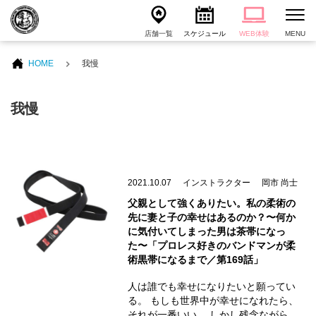
店舗一覧
スケジュール
WEB体験
MENU
HOME
我慢
我慢
2021.10.07
インストラクター
岡市 尚士
父親として強くありたい。私の柔術の
先に妻と子の幸せはあるのか？〜何か
に気付いてしまった男は茶帯になっ
た〜「プロレス好きのバンドマンが柔
術黒帯になるまで／第169話」
人は誰でも幸せになりたいと願ってい
る。 もしも世界中が幸せになれたら、
それが一番いい。 しかし残念ながら、