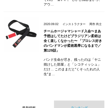
アウ…
2020.09.02
インストラクター
岡市 尚士
チームホージャマシャード入会〜まあ
予想はしてたけどブラジリアン柔術は
全く楽しくなかった〜 「プロレス好き
のバンドマンが柔術黒帯になるまで／
第129話」
バンド生命が尽き、残ったのは「ヤニ
焼けした部屋」と「シコティッシュ」
だけ… このままだと″くそったれの人
生″ま…
最新情報
ランキング