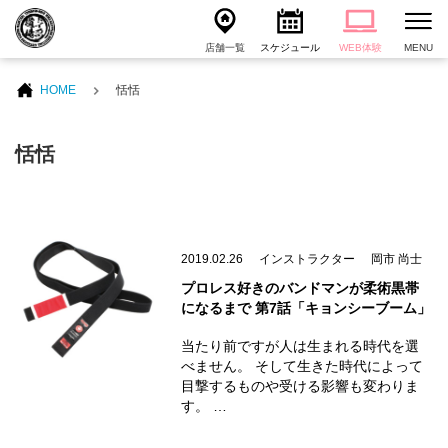
店舗一覧
スケジュール
WEB体験
MENU
HOME
恬恬
恬恬
2019.02.26
インストラクター
岡市 尚士
プロレス好きのバンドマンが柔術黒帯
になるまで 第7話「キョンシーブーム」
当たり前ですが人は生まれる時代を選
べません。 そして生きた時代によって
目撃するものや受ける影響も変わりま
す。 …