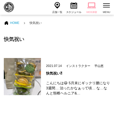
店舗一覧
スケジュール
WEB体験
MENU
HOME
快気祝い
快気祝い
2021.07.14
インストラクター
平山恵
快気祝い⁈
こんにちは😃 5月末にギックリ腰になり
3週間… 治ったかなぁって頃… な…な
んと頸椎ヘルニア&…