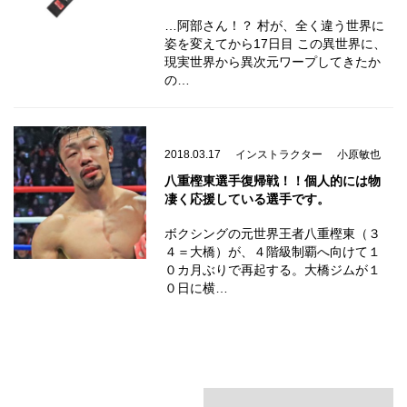
…阿部さん！？ 村が、全く違う世界に
姿を変えてから17日目 この異世界に、
現実世界から異次元ワープしてきたか
の…
2018.03.17
インストラクター
小原敏也
八重樫東選手復帰戦！！個人的には物
凄く応援している選手です。
ボクシングの元世界王者八重樫東（３
４＝大橋）が、４階級制覇へ向けて１
０カ月ぶりで再起する。大橋ジムが１
０日に横…