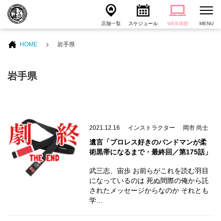
店舗一覧
スケジュール
WEB体験
MENU
HOME
岩手県
岩手県
2021.12.16
インストラクター
岡市 尚士
遺言「プロレス好きのバンドマンが柔
術黒帯になるまで・最終回／第175話」
武三志、宙歩 お前らがこれを読む羽目
になっているのは 死ぬ間際の俺から託
されたメッセージからなのか それとも
学…