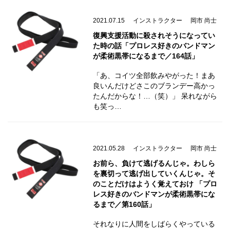
2021.07.15
インストラクター
岡市 尚士
復興支援活動に殺されそうになってい
た時の話「プロレス好きのバンドマン
が柔術黒帯になるまで／164話」
「あ、コイツ全部飲みやがった！まあ
良いんだけどさこのブランデー高かっ
たんだからな！…（笑）」 呆れながら
も笑っ…
2021.05.28
インストラクター
岡市 尚士
お前ら、負けて逃げるんじゃ。わしら
を裏切って逃げ出していくんじゃ。そ
のことだけはようく覚えておけ 「プロ
レス好きのバンドマンが柔術黒帯にな
るまで／第160話」
それなりに人間をしばらくやっている