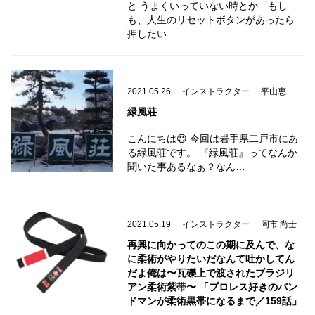
と うまくいっていない時とか「もし
も、人生のリセットボタンがあったら
押したい…
2021.05.26
インストラクター
平山恵
緑風荘
こんにちは😃 今回は岩手県二戸市にあ
る緑風荘です。 『緑風荘』ってなんか
聞いた事あるなぁ？なん…
2021.05.19
インストラクター
岡市 尚士
再興に向かってのこの期に及んで、な
に柔術がやりたいだなんて吐かしてん
だよ俺は〜瓦礫上で渡されたブラジリ
アン柔術紫帯〜 「プロレス好きのバン
ドマンが柔術黒帯になるまで／159話」