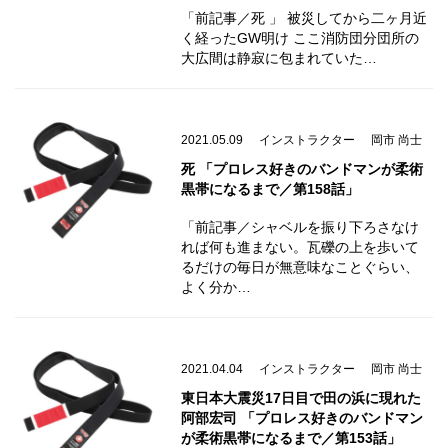
「前記事／死 」 被災してから二ヶ月近
く経ったGW明け ここ消防団分団所の
大広間は静寂に包まれていた…
2021.05.09
インストラクター
岡市 尚士
死 「プロレス好きのバンドマンが柔術
黒帯になるまで／第158話」
「前記事／シャベルを振り下ろさなけ
れば何も進まない。瓦礫の上を歩いて
るだけの毎日が無意味なことぐらい、
よく分か…
2021.04.04
インストラクター
岡市 尚士
東日本大震災17日目で田の浜に現れた
阿部宏司 「プロレス好きのバンドマン
が柔術黒帯になるまで／第153話」