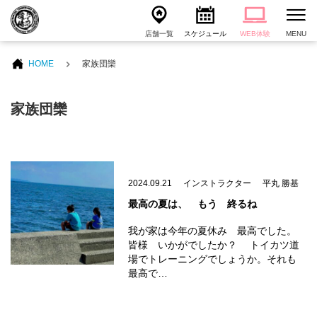
店舗一覧
スケジュール
WEB体験
MENU
HOME
家族団欒
家族団欒
2024.09.21
インストラクター
平丸 勝基
最高の夏は、 もう 終るね
我が家は今年の夏休み 最高でした。
皆様 いかがでしたか？ トイカツ道
場でトレーニングでしょうか。それも
最高で…