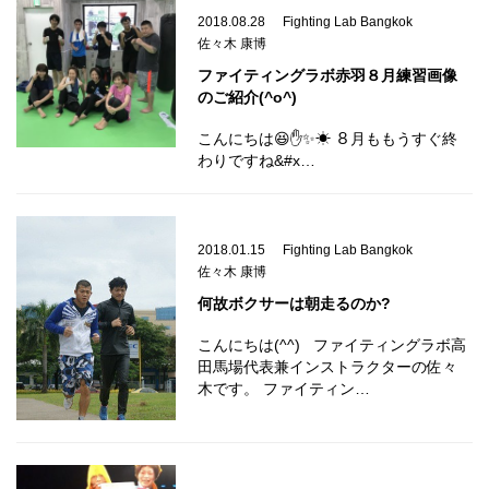
2018.08.28
Fighting Lab Bangkok
佐々木 康博
ファイティングラボ赤羽８月練習画像
のご紹介(^o^)
こんにちは😆✋✨☀ ８月ももうすぐ終
わりですね&#x…
2018.01.15
Fighting Lab Bangkok
佐々木 康博
何故ボクサーは朝走るのか?
こんにちは(^^) ファイティングラボ高
田馬場代表兼インストラクターの佐々
木です。 ファイティン…