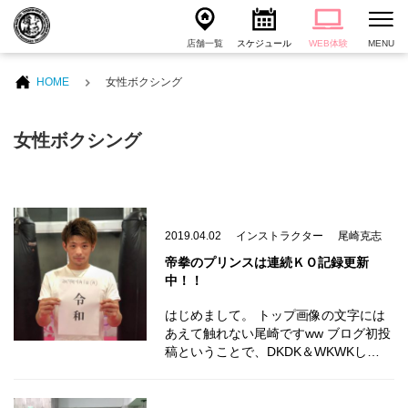
店舗一覧
スケジュール
WEB体験
MENU
HOME
女性ボクシング
女性ボクシング
2019.04.02
インストラクター
尾崎克志
帝拳のプリンスは連続ＫＯ記録更新
中！！
はじめまして。 トップ画像の文字には
あえて触れない尾崎ですww ブログ初投
稿ということで、DKDK＆WKWKし…