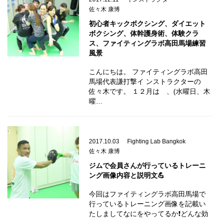
佐々木 康博
初心者キックボクシング、ダイエット
ボクシング、体幹護身術、体験クラ
ス、ファイティングラボ高田馬場練習
風景
こんにちは。 ファイティングラボ高田
馬場代表謙打撃イ ンストラクターの
佐々木です。 １２月は 、(水曜日、木
曜…
2017.10.03
Fighting Lab Bangkok
佐々木 康博
ジムで会員さんが行っているトレーニ
ング画像内容と説明文💪
今回はファイティングラボ高田馬場で
行っているトレーニング画像を記載い
たしましてなにをやってるか❗どんな効