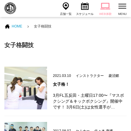
店舗一覧
スケジュール
WEB体験
MENU
HOME
女子格闘技
女子格闘技
2021.03.10
インストラクター
菱沼郷
女子格！
3月FL五反田・土曜日17:00〜『マスボ
クシング＆キックボクシング』開催中
です！ 3月6日(土)は女性選手が…