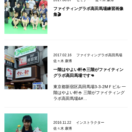
2017.08.07
セミナー
佐々木 康博
ファイティングラボ高田馬場練習画像
集🎬
2017.02.16
ファイティングラボ高田馬場
佐々木 康博
一階はやよい軒🍚三階がファイティン
グラボ高田馬場です👊
東京都新宿区高田馬場3-3-2MＦビル 一
階はやよい軒🍚 三階がファイティング
ラボ高田馬場&#…
2016.11.22
インストラクター
佐々木 康博