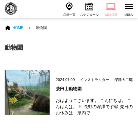
店舗一覧
スケジュール
WEB体験
MENU
HOME
動物園
動物園
2024.07.09
インストラクター
深澤大二郎
茶臼山動物園
おはようございます。 こんにちは。 こ
んばんは。 FL長野の深澤です😆 先日の
お休みは、県内で…