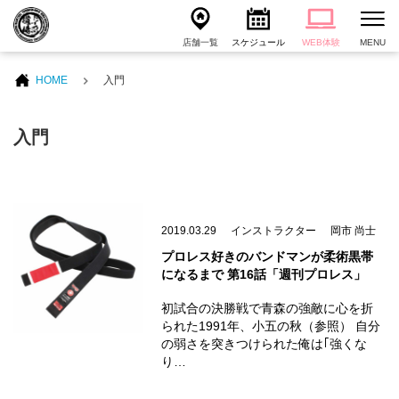
店舗一覧
スケジュール
WEB体験
MENU
HOME
入門
入門
2019.03.29
インストラクター
岡市 尚士
プロレス好きのバンドマンが柔術黒帯
になるまで 第16話「週刊プロレス」
初試合の決勝戦で青森の強敵に心を折
られた1991年、小五の秋（参照） 自分
の弱さを突きつけられた俺は｢強くな
り…