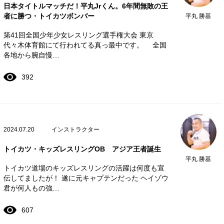
日本タイトルマッチだ！平丸Jrくん。6年間無敗の王
者に勝つ・トイカツボンバー
平丸 勝基
第41回全国少年少女レスリング選手権大会 東京
代々木体育館にて行われてる真っ最中です。 全国
各地から腕自慢…
392
2024.07.20
インストラクター
トイカツ・キッズレスリングOB アジア王者誕生
平丸 勝基
トイカツ道場のキッズレスリングの活躍は何度も宣
伝してましたが！ 遂に元キャプテンだった ヘイゾウ
君が何人もの強…
607