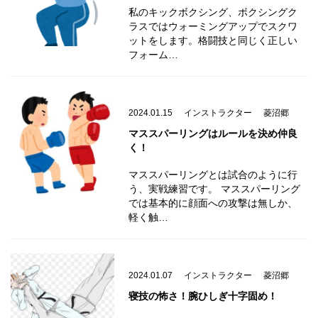
私のキックボクシング、ボクシングク
ラスではウォーミングアップでスクワ
ットをします。格闘技と同じく正しい
フォーム…
2024.01.15
インストラクター
菱沼郷
マススパーリングはルールを決め仲良
く！
マススパーリングとは試合のように行
う、実戦練習です。 マススパーリング
では基本的に顔面への攻撃は無しか、
軽く触…
2024.01.07
インストラクター
菱沼郷
寝技の怖さ！腕ひしぎ十字固め！