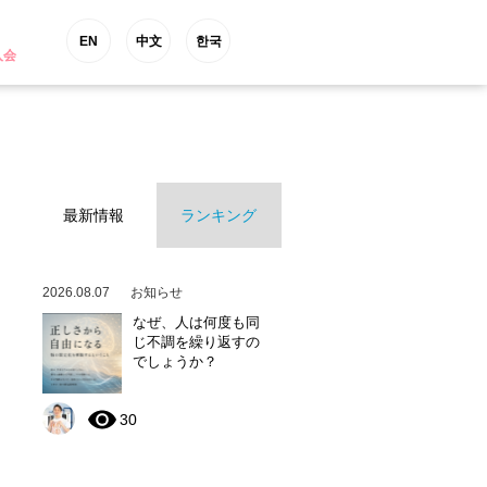
EN
中文
한국
入会
最新情報
ランキング
2026.08.07
お知らせ
なぜ、人は何度も同
じ不調を繰り返すの
でしょうか？
30