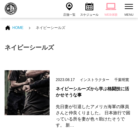
店舗一覧
スケジュール
WEB体験
MENU
HOME
ネイビーシールズ
ネイビーシールズ
2023.08.17
インストラクター
千葉明寛
ネイビーシルーズから学ぶ格闘技に活
かせそうな事
先日妻が引退したアメリカ海軍の隊員
さんと仲良くりました。 日本旅行で困
っている所を妻が色々助けたそうで
す。 新…