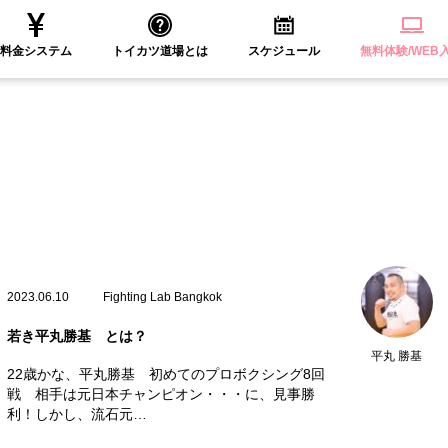
料金システム
トイカツ道場とは
スケジュール
無料体験/WEB
2023.06.10
Fighting Lab Bangkok
若き平丸勝基 とは？
平丸 勝基
22歳かな、平丸勝基 初めてのプロボクシング8回
戦 相手は元日本チャンピオン・・・に、見事勝
利！しかし、流石元…