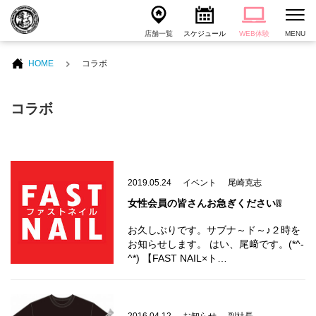
店舗一覧
スケジュール
WEB体験
MENU
HOME
コラボ
コラボ
2019.05.24
イベント
尾崎克志
女性会員の皆さんお急ぎください❕❕
お久しぶりです。サブナ～ド～♪２時を
お知らせします。 はい、尾﨑です。(*^-
^*) 【FAST NAIL×ト…