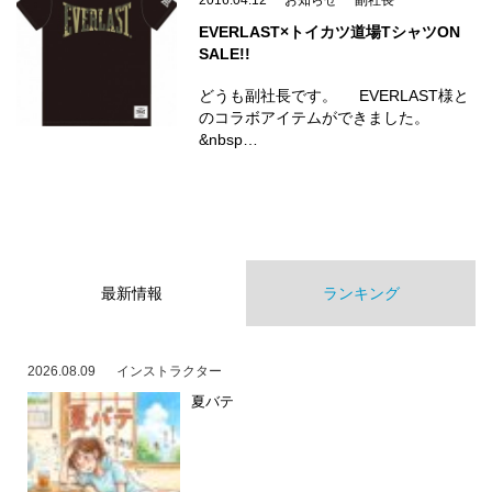
2016.04.12
お知らせ
副社長
EVERLAST×トイカツ道場TシャツON
SALE!!
どうも副社長です。 EVERLAST様と
のコラボアイテムができました。
&nbsp…
最新情報
ランキング
2026.08.09
インストラクター
夏バテ