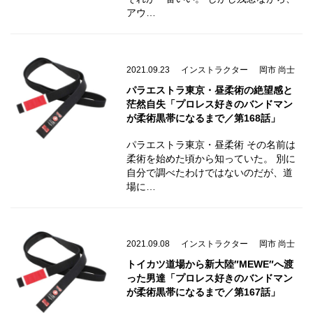
アウ…
2021.09.23
インストラクター
岡市 尚士
パラエストラ東京・昼柔術の絶望感と
茫然自失「プロレス好きのバンドマン
が柔術黒帯になるまで／第168話」
パラエストラ東京・昼柔術 その名前は
柔術を始めた頃から知っていた。 別に
自分で調べたわけではないのだが、道
場に…
2021.09.08
インストラクター
岡市 尚士
トイカツ道場から新大陸″MEWE″へ渡
った男達「プロレス好きのバンドマン
が柔術黒帯になるまで／第167話」