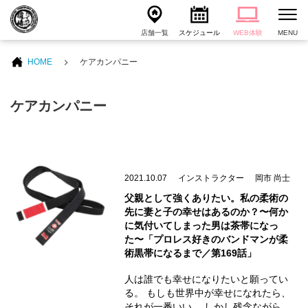
店舗一覧
スケジュール
WEB体験
MENU
HOME
ケアカンパニー
ケアカンパニー
2021.10.07
インストラクター
岡市 尚士
父親として強くありたい。私の柔術の
先に妻と子の幸せはあるのか？〜何か
に気付いてしまった男は茶帯になっ
た〜「プロレス好きのバンドマンが柔
術黒帯になるまで／第169話」
人は誰でも幸せになりたいと願ってい
る。 もしも世界中が幸せになれたら、
それが一番いい。 しかし残念ながら、