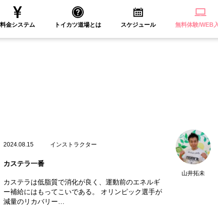
料金システム
トイカツ道場とは
スケジュール
無料体験/WEB
2024.08.15
インストラクター
カステラ一番
山井拓未
カステラは低脂質で消化が良く、運動前のエネルギ
ー補給にはもってこいである。 オリンピック選手が
減量のリカバリー…