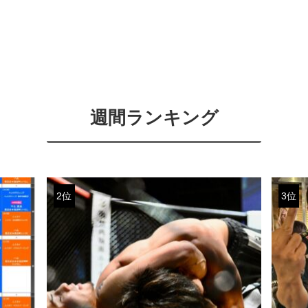
週間ランキング
2位
3位