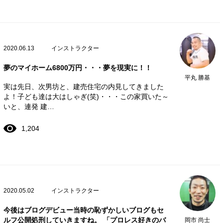
2020.06.13
インストラクター
夢のマイホーム6800万円・・・夢を現実に！！
平丸 勝基
実は先日、次男坊と、建売住宅の内見してきました
よ！子ども達は大はしゃぎ(笑)・・・この家買いた～
いと、連発 建…
1,204
2020.05.02
インストラクター
今後はブログデビュー当時の恥ずかしいブログもセ
ルフ公開処刑していきますね。 「プロレス好きのバ
岡市 尚士