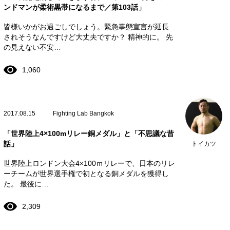
ンドマンが柔術黒帯になるまで／第103話」
皆様いかがお過ごしでしょう。緊急事態宣言が延長
されそうなんですけど大丈夫ですか？ 精神的に。 先
の見えない不安…
1,060
2017.08.15
Fighting Lab Bangkok
「世界陸上4×100mリレー銅メダル」と「不思議な昔
話」
トイカツ
世界陸上ロンドン大会4×100ｍリレーで、日本のリレ
ーチームが世界選手権で初となる銅メダルを獲得し
た。 最後に…
2,309