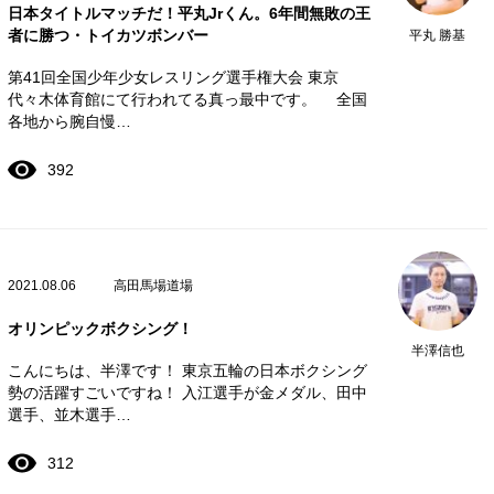
日本タイトルマッチだ！平丸Jrくん。6年間無敗の王
者に勝つ・トイカツボンバー
平丸 勝基
第41回全国少年少女レスリング選手権大会 東京
代々木体育館にて行われてる真っ最中です。 全国
各地から腕自慢…
392
2021.08.06
高田馬場道場
オリンピックボクシング！
半澤信也
こんにちは、半澤です！ 東京五輪の日本ボクシング
勢の活躍すごいですね！ 入江選手が金メダル、田中
選手、並木選手…
312