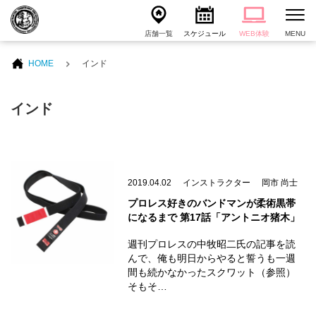
店舗一覧
スケジュール
WEB体験
MENU
HOME
インド
インド
2019.04.02
インストラクター
岡市 尚士
プロレス好きのバンドマンが柔術黒帯
になるまで 第17話「アントニオ猪木」
週刊プロレスの中牧昭二氏の記事を読
んで、俺も明日からやると誓うも一週
間も続かなかったスクワット（参照）
そもそ…