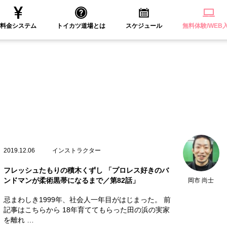
料金システム
トイカツ道場とは
スケジュール
無料体験/WEB
2019.12.06
インストラクター
フレッシュたもりの積木くずし 「プロレス好きのバ
ンドマンが柔術黒帯になるまで／第82話」
岡市 尚士
忌まわしき1999年、社会人一年目がはじまった。 前
記事はこちらから 18年育ててもらった田の浜の実家
を離れ …