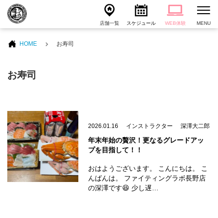
店舗一覧
スケジュール
WEB体験
MENU
HOME
お寿司
お寿司
2026.01.16
インストラクター
深澤大二郎
年末年始の贅沢！更なるグレードアッ
プを目指して！！
おはようございます。 こんにちは。 こ
んばんは。 ファイティングラボ長野店
の深澤です😆 少し遅…