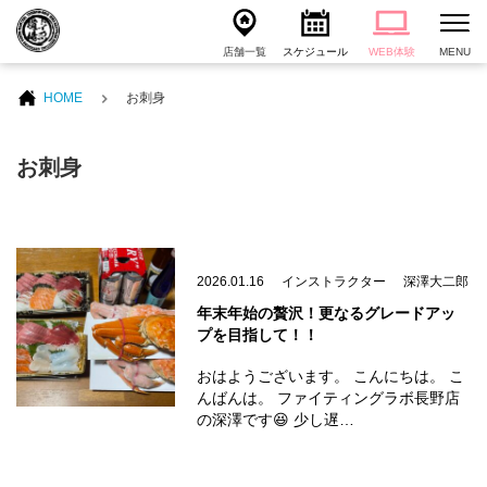
店舗一覧
スケジュール
WEB体験
MENU
HOME
お刺身
お刺身
2026.01.16
インストラクター
深澤大二郎
年末年始の贅沢！更なるグレードアッ
プを目指して！！
おはようございます。 こんにちは。 こ
んばんは。 ファイティングラボ長野店
の深澤です😆 少し遅…