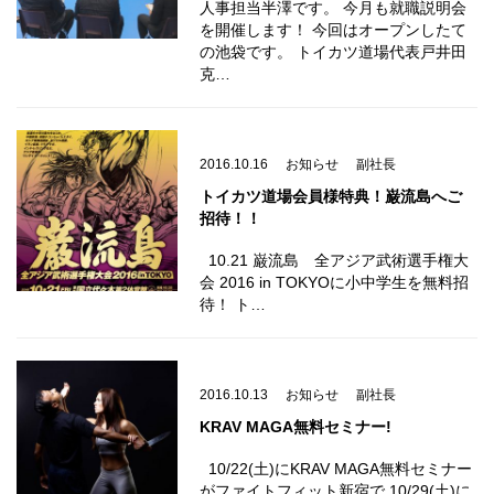
人事担当半澤です。 今月も就職説明会
を開催します！ 今回はオープンしたて
の池袋です。 トイカツ道場代表戸井田
克…
2016.10.16
お知らせ
副社長
トイカツ道場会員様特典！巌流島へご
招待！！
10.21 巌流島 全アジア武術選手権大
会 2016 in TOKYOに小中学生を無料招
待！ ト…
2016.10.13
お知らせ
副社長
KRAV MAGA無料セミナー!
10/22(土)にKRAV MAGA無料セミナー
がファイトフィット新宿で 10/29(土)に