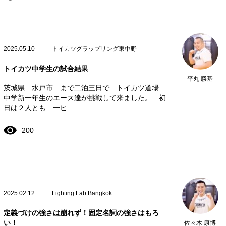
2025.05.10
トイカツグラップリング東中野
トイカツ中学生の試合結果
平丸 勝基
茨城県 水戸市 まで二泊三日で トイカツ道場
中学新一年生のエース達が挑戦して来ました。 初
日は２人とも 一ピ…
200
2025.02.12
Fighting Lab Bangkok
定義づけの強さは崩れず！固定名詞の強さはもろ
い！
佐々木 康博