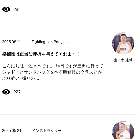
288
2025.08.11
Fighting Lab Bangkok
格闘技は正当な挫折を与えてくれます！
佐々木 康博
こんにちは、佐々木です。 昨日ですが三田に行って
シャドーとサンドバッグをやる時寝技のクラスとか
ぶり約6年振りの…
227
2025.05.24
インストラクター