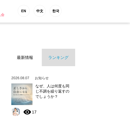
EN
中文
한국
入会
最新情報
ランキング
2026.08.07
お知らせ
なぜ、人は何度も同
じ不調を繰り返すの
でしょうか？
17