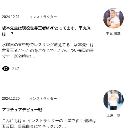
2024.12.21
インストラクター
坂本先生は現役世界王者MVPとってます。平丸Jr.
は ？
平丸 勝基
水曜日の東中野でレスリング教えてる 坂本先生は
世界王者だったのをご存じでしたか。つい先日の事
です 2024年の…
247
2024.12.20
インストラクター
アマチュアデビュー戦
土屋 諒
こんにちは☺️ インストラクターの土屋です！ 普段は
五反田、目黒白金にてキックボク…