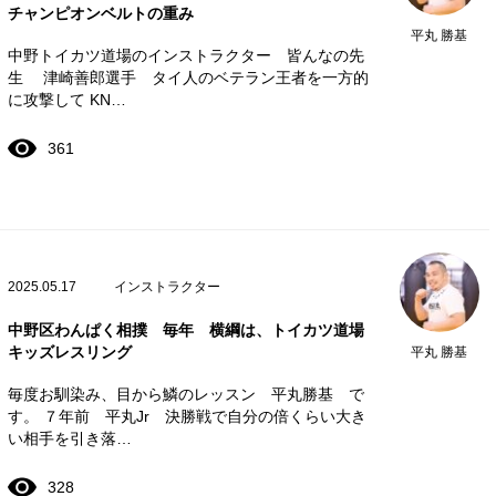
チャンピオンベルトの重み
平丸 勝基
中野トイカツ道場のインストラクター 皆んなの先
生 津崎善郎選手 タイ人のベテラン王者を一方的
に攻撃して KN…
361
2025.05.17
インストラクター
中野区わんぱく相撲 毎年 横綱は、トイカツ道場
キッズレスリング
平丸 勝基
毎度お馴染み、目から鱗のレッスン 平丸勝基 で
す。 ７年前 平丸Jr 決勝戦で自分の倍くらい大き
い相手を引き落…
328