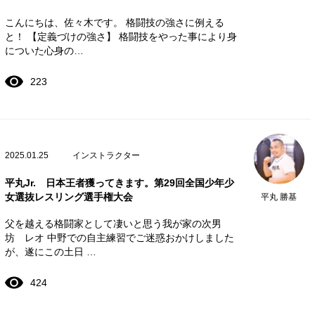
こんにちは、佐々木です。 格闘技の強さに例える
と！ 【定義づけの強さ】 格闘技をやった事により身
についた心身の…
223
2025.01.25
インストラクター
平丸Jr. 日本王者獲ってきます。第29回全国少年少
女選抜レスリング選手権大会
平丸 勝基
父を越える格闘家として凄いと思う我が家の次男
坊 レオ 中野での自主練習でご迷惑おかけしました
が、遂にこの土日 …
424