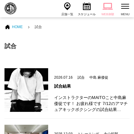
店舗一覧
スケジュール
WEB体験
MENU
HOME
試合
試合
2026.07.16
試合
中島 麻倭徒
試合結果
インストラクターのMAITOこと中島麻
倭徒です！ お疲れ様です 7/12のアマチ
ュアキックボクシングの試合結果…