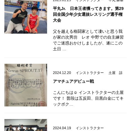
2025.01.25
インストラクター
平丸 勝基
平丸Jr. 日本王者獲ってきます。第29
回全国少年少女選抜レスリング選手権
大会
父を越える格闘家として凄いと思う我
が家の次男坊 レオ 中野での自主練習
でご迷惑おかけしましたが、遂にこの
土日 …
2024.12.20
インストラクター
土屋 諒
アマチュアデビュー戦
こんにちは☺️ インストラクターの土屋
です！ 普段は五反田、目黒白金にてキ
ックボク…
2024.04.19
インストラクター