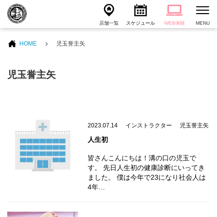
店舗一覧
スケジュール
WEB体験
MENU
HOME
児玉誉主矢
児玉誉主矢
2023.07.14
インストラクター
児玉誉主矢
人生初
皆さんこんにちは！溝の口の児玉で
す。 先日人生初の健康診断にいってき
ました。 僕は今年で23になり社会人は
4年…