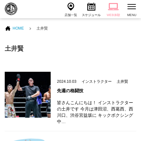
店舗一覧
スケジュール
WEB体験
MENU
HOME
土井賢
土井賢
2024.10.03
インストラクター
土井賢
先週の格闘技
皆さんこんにちは！ インストラクター
の土井です 今月は津田沼、西葛西、西
川口、渋谷宮益坂に キックボクシング
中…