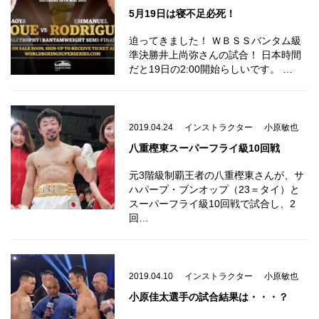
5月19日は寝不足必死！
迫ってきました！ ＷＢＳＳバンタム級
準決勝井上尚弥さんの試合！ 日本時間
だと19日の2:00開始らしいです。 …
2019.04.24
インストラクター
小原敏也
八重樫東スーパーフライ級10回戦
元3階級制覇王者の八重樫東さんが、サ
ハパープ・ブンオップ（23＝タイ）と
スーパーフライ級10回戦で試合し、2
回…
2019.04.10
インストラクター
小原敏也
小原佳太選手の試合結果は・・・？