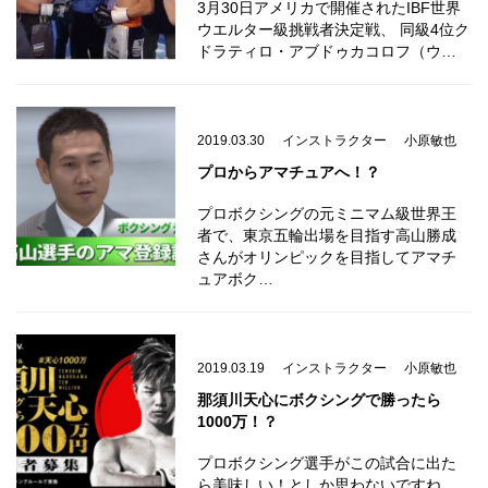
3月30日アメリカで開催されたIBF世界
ウエルター級挑戦者決定戦、 同級4位ク
ドラティロ・アブドゥカコロフ（ウ…
2019.03.30
インストラクター
小原敏也
プロからアマチュアへ！？
プロボクシングの元ミニマム級世界王
者で、東京五輪出場を目指す高山勝成
さんがオリンピックを目指してアマチ
ュアボク…
2019.03.19
インストラクター
小原敏也
那須川天心にボクシングで勝ったら
1000万！？
プロボクシング選手がこの試合に出た
ら美味しい！としか思わないですね。