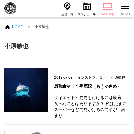
店舗一覧
スケジュール
WEB体験
MENU
HOME
小原敏也
小原敏也
2019.07.09
インストラクター
小原敏也
最強食材！？毛鹿鮫（もうかさめ）
ダイエットや筋肉を付けるには最適。
食べたことはありますか？ 私はたまに
スーパーなどで見かけるのですが、あ
まり…