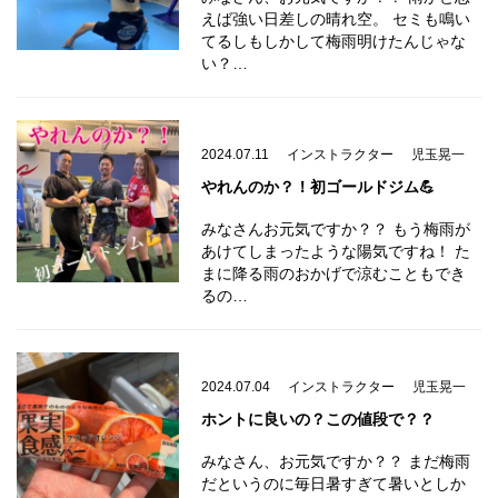
えば強い日差しの晴れ空。 セミも鳴い
てるしもしかして梅雨明けたんじゃな
い？…
2024.07.11
インストラクター
児玉晃一
やれんのか？！初ゴールドジム💪
みなさんお元気ですか？？ もう梅雨が
あけてしまったような陽気ですね！ た
まに降る雨のおかげで涼むこともでき
るの…
2024.07.04
インストラクター
児玉晃一
ホントに良いの？この値段で？？
みなさん、お元気ですか？？ まだ梅雨
だというのに毎日暑すぎて暑いとしか