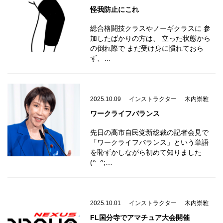
怪我防止にこれ
総合格闘技クラスやノーギクラスに 参
加したばかりの方は、 立った状態から
の倒れ際で まだ受け身に慣れておら
ず、…
2025.10.09
インストラクター
木内崇雅
ワークライフバランス
先日の高市自民党新総裁の記者会見で
「ワークライフバランス」という単語
を恥ずかしながら初めて知りました
(^_^;…
2025.10.01
インストラクター
木内崇雅
FL国分寺でアマチュア大会開催