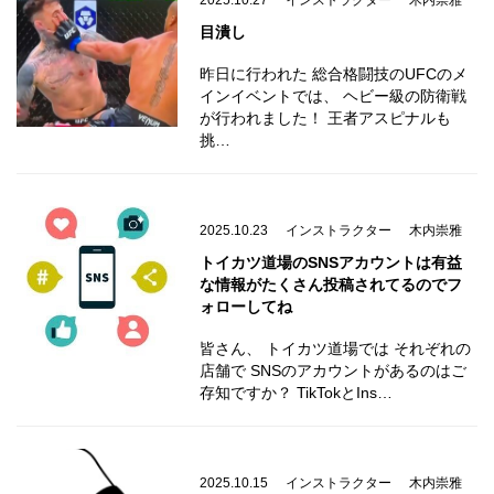
2025.10.27
インストラクター
木内崇雅
目潰し
昨日に行われた 総合格闘技のUFCのメ
インイベントでは、 ヘビー級の防衛戦
が行われました！ 王者アスピナルも
挑…
2025.10.23
インストラクター
木内崇雅
トイカツ道場のSNSアカウントは有益
な情報がたくさん投稿されてるのでフ
ォローしてね
皆さん、 トイカツ道場では それぞれの
店舗で SNSのアカウントがあるのはご
存知ですか？ TikTokとIns…
2025.10.15
インストラクター
木内崇雅