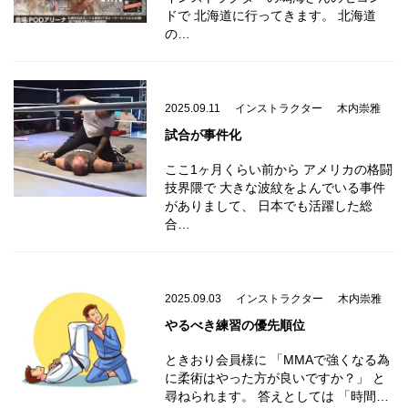
ドで 北海道に行ってきます。 北海道
の…
2025.09.11
インストラクター
木内崇雅
試合が事件化
ここ1ヶ月くらい前から アメリカの格闘
技界隈で 大きな波紋をよんでいる事件
がありまして、 日本でも活躍した総
合…
2025.09.03
インストラクター
木内崇雅
やるべき練習の優先順位
ときおり会員様に 「MMAで強くなる為
に柔術はやった方が良いですか？」 と
尋ねられます。 答えとしては 「時間…