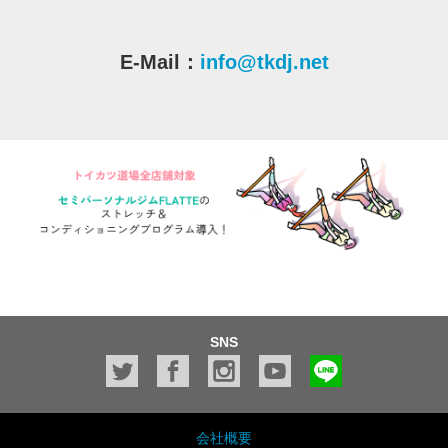
E-Mail：
info@tkdj.net
SNS
会社概要