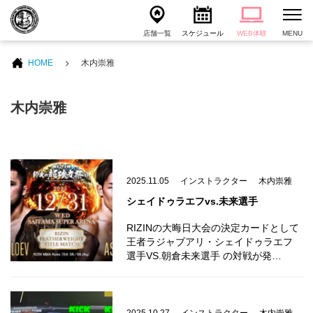
店舗一覧
スケジュール
WEB体験
MENU
HOME
木内崇雅
木内崇雅
2025.11.05
インストラクター
木内崇雅
シェイドゥラエフvs.未来選手
RIZINの大晦日大会の決定カードとして
王者ラジャブアリ・シェイドゥラエフ
選手VS.朝倉未来選手 の対戦が発…