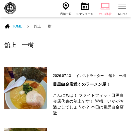
店舗一覧
スケジュール
WEB体験
MENU
HOME
舘上 一樹
舘上 一樹
2026.07.13
インストラクター
舘上 一樹
目黒白金店近くのラーメン屋！
こんにちは！ ファイトフィット目黒白
金店代表の舘上です！ 皆様、いかがお
過ごしでしょうか？ 本日は目黒白金店
近…