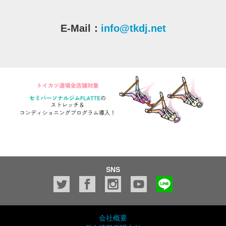
E-Mail：
info@tkdj.net
SNS
会社概要