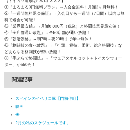
【トイカツ道場⑦つのオススメ】
①『まるまる0円無料プラン』→入会金無料！月謝2ヶ月無料！
②『一週間無料退会保証』→入会日から一週間（7日間）以内は無
料で退会が可能！
③『業界最安値』→月謝8,800円（税込）と格闘技業界最安値！
④『全店舗通い放題』→全50店舗が通い放題！
⑤『朝活朝格』→朝7時～夜23時まで年中無休！
⑥『格闘技の食べ放題』→「打撃、寝技、柔術、総合格闘技」な
どあらゆる格闘技が習い放題！
⑦『手ぶらで格闘技』→「ウェアタオルセット＋トイカツウォー
ター」が550円！
関連記事
スペインのイベリコ豚【門前仲町】
映画
☀
2月の私のスケジュールです。