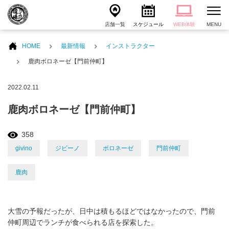
店舗一覧
スケジュール
WEB体験
MENU
HOME
最新情報
インストラクター
鹿肉ボロネーゼ【門前仲町】
2022.02.11
鹿肉ボロネーゼ【門前仲町】
358
givino
ジビーノ
ボロネーゼ
門前仲町
鹿肉
大雪の予報だったが、日中は積もるほどではなかったので、門前
仲町周辺でランチが食べられる店を探索した。