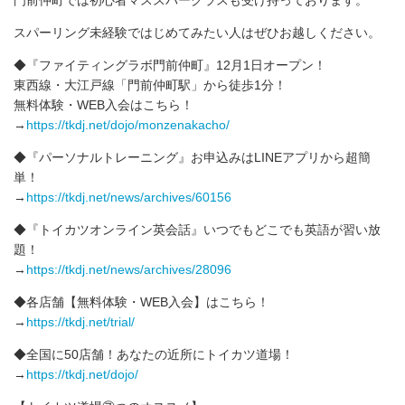
門前仲町では初心者マススパークラスも受け持っております。
スパーリング未経験ではじめてみたい人はぜひお越しください。
◆『ファイティングラボ門前仲町』12月1日オープン！
東西線・大江戸線「門前仲町駅」から徒歩1分！
無料体験・WEB入会はこちら！
→
https://tkdj.net/dojo/monzenakacho/
◆『パーソナルトレーニング』お申込みはLINEアプリから超簡
単！
→
https://tkdj.net/news/archives/60156
◆『トイカツオンライン英会話』いつでもどこでも英語が習い放
題！
→
https://tkdj.net/news/archives/28096
◆各店舗【無料体験・WEB入会】はこちら！
→
https://tkdj.net/trial/
◆全国に50店舗！あなたの近所にトイカツ道場！
→
https://tkdj.net/dojo/