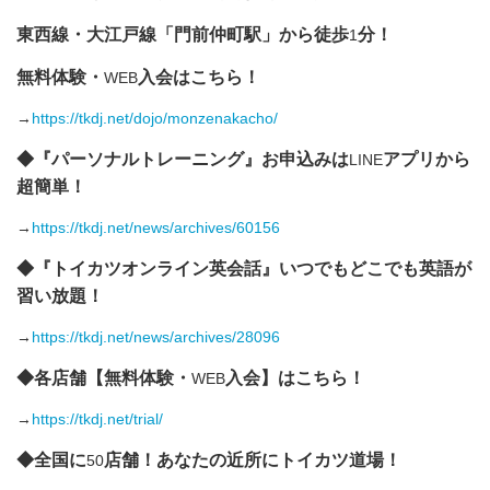
東西線・大江戸線「門前仲町駅」から徒歩
分！
1
無料体験・
入会はこちら！
WEB
→
https://tkdj.net/dojo/monzenakacho/
◆『パーソナルトレーニング』お申込みは
アプリから
LINE
超簡単！
→
https://tkdj.net/news/archives/60156
◆『トイカツオンライン英会話』いつでもどこでも英語が
習い放題！
→
https://tkdj.net/news/archives/28096
◆各店舗【無料体験・
入会】はこちら！
WEB
→
https://tkdj.net/trial/
◆全国に
店舗！あなたの近所にトイカツ道場！
50