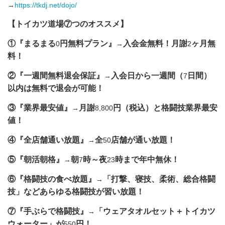
→
https://tkdj.net/dojo/
【トイカツ道場⑦つのオススメ】
①『まるまる
円無料プラン』
入会金無料！月謝
ヶ月無
0
→
2
料！
②『一週間無料退会保証』
入会日から一週間（
日間）
→
7
以内は無料で退会が可能！
③『業界最安値』
月謝
円（税込）と格闘技業界最安
→
8,800
値！
④『全店舗通い放題』
全
店舗が通い放題！
→
50
⑤『朝活朝格』
朝
時～夜
時まで年中無休！
→
7
23
⑥『格闘技の食べ放題』
「打撃、寝技、柔術、総合格闘
→
技」などあらゆる格闘技が習い放題！
⑦『手ぶらで格闘技』
「ウェアタオルセット＋トイカツ
→
ウォーター」が
円！
550