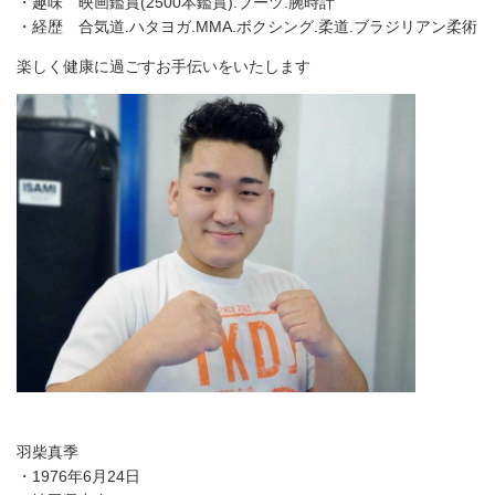
・趣味 映画鑑賞(2500本鑑賞).ブーツ.腕時計
・経歴 合気道.ハタヨガ.MMA.ボクシング.柔道.ブラジリアン柔術
楽しく健康に過ごすお手伝いをいたします
羽柴真季
・1976年6月24日