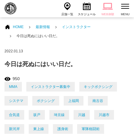
店舗一覧
スケジュール
WEB体験
MENU
HOME
最新情報
インストラクター
今日は死ぬにはいい日だ。
2022.01.13
今日は死ぬにはいい日だ。
950
MMA
インストラクター募集中
キックボクシング
システマ
ボクシング
上福岡
南古谷
合気道
坂戸
埼京線
川越
川越市
新河岸
東上線
護身術
軍隊格闘術