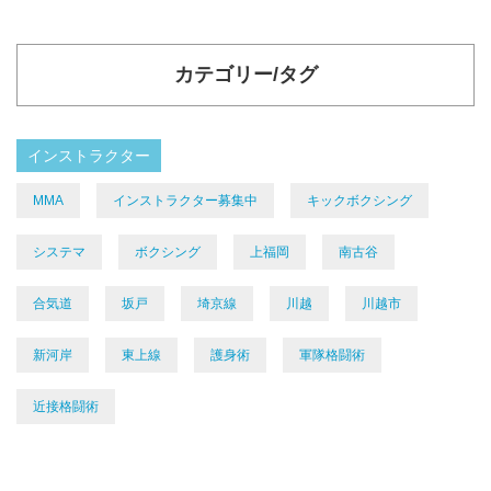
カテゴリー/タグ
インストラクター
MMA
インストラクター募集中
キックボクシング
システマ
ボクシング
上福岡
南古谷
合気道
坂戸
埼京線
川越
川越市
新河岸
東上線
護身術
軍隊格闘術
近接格闘術