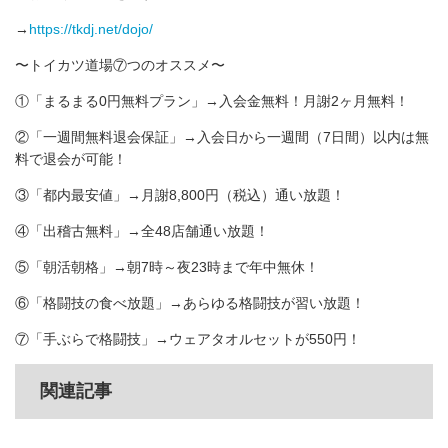
→
https://tkdj.net/dojo/
〜トイカツ道場⑦つのオススメ〜
①「まるまる0円無料プラン」→入会金無料！月謝2ヶ月無料！
②「一週間無料退会保証」→入会日から一週間（7日間）以内は無
料で退会が可能！
③「都内最安値」→月謝8,800円（税込）通い放題！
④「出稽古無料」→全48店舗通い放題！
⑤「朝活朝格」→朝7時～夜23時まで年中無休！
⑥「格闘技の食べ放題」→あらゆる格闘技が習い放題！
⑦「手ぶらで格闘技」→ウェアタオルセットが550円！
関連記事