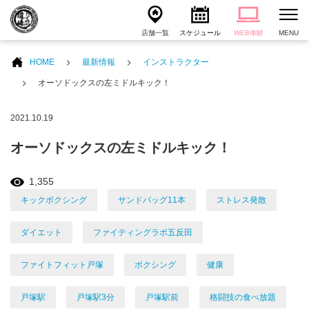
店舗一覧
スケジュール
WEB体験
MENU
HOME
最新情報
インストラクター
オーソドックスの左ミドルキック！
2021.10.19
オーソドックスの左ミドルキック！
1,355
キックボクシング
サンドバッグ11本
ストレス発散
ダイエット
ファイティングラボ五反田
ファイトフィット戸塚
ボクシング
健康
戸塚駅
戸塚駅3分
戸塚駅前
格闘技の食べ放題