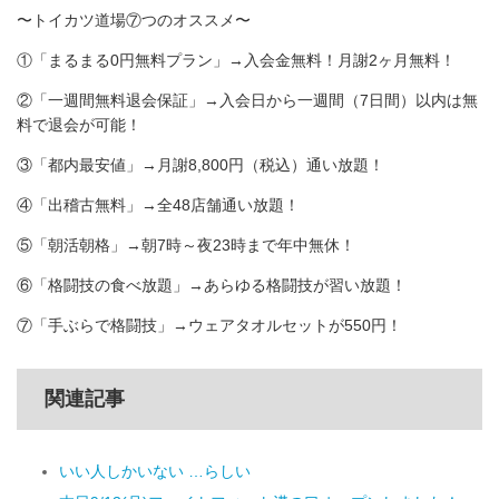
〜トイカツ道場⑦つのオススメ〜
①「まるまる0円無料プラン」→入会金無料！月謝2ヶ月無料！
②「一週間無料退会保証」→入会日から一週間（7日間）以内は無
料で退会が可能！
③「都内最安値」→月謝8,800円（税込）通い放題！
④「出稽古無料」→全48店舗通い放題！
⑤「朝活朝格」→朝7時～夜23時まで年中無休！
⑥「格闘技の食べ放題」→あらゆる格闘技が習い放題！
⑦「手ぶらで格闘技」→ウェアタオルセットが550円！
関連記事
いい人しかいない …らしい