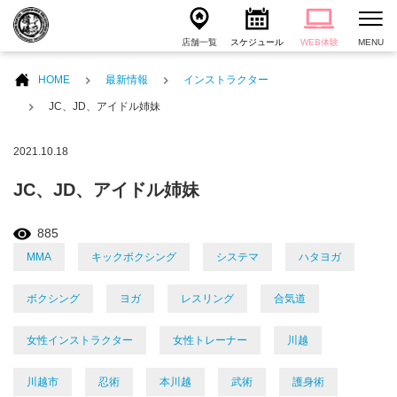
店舗一覧
スケジュール
WEB体験
MENU
HOME
最新情報
インストラクター
JC、JD、アイドル姉妹
2021.10.18
JC、JD、アイドル姉妹
885
MMA
キックボクシング
システマ
ハタヨガ
ボクシング
ヨガ
レスリング
合気道
女性インストラクター
女性トレーナー
川越
川越市
忍術
本川越
武術
護身術