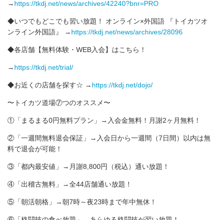
→
https://tkdj.net/news/archives/42240?bnr=PRO
◆いつでもどこでも習い放題！ オンライン×外国語 『トイカツオ
ンライン外国語』 →
https://tkdj.net/news/archives/28096
◆各店舗【無料体験・WEB入会】はこちら！
→
https://tkdj.net/trial/
◆お近くの店舗を探す☆ →
https://tkdj.net/dojo/
〜トイカツ道場⑦つのオススメ〜
①「まるまる0円無料プラン」→入会金無料！月謝2ヶ月無料！
②「一週間無料退会保証」→入会日から一週間（7日間）以内は無
料で退会が可能！
③「都内最安値」→月謝8,800円（税込）通い放題！
④「出稽古無料」→全44店舗通い放題！
⑤「朝活朝格」→朝7時～夜23時まで年中無休！
⑥「格闘技の食べ放題」→あらゆる格闘技が習い放題！