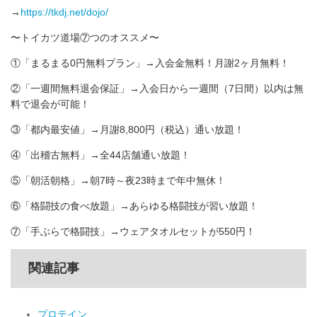
→
https://tkdj.net/dojo/
〜トイカツ道場⑦つのオススメ〜
①「まるまる0円無料プラン」→入会金無料！月謝2ヶ月無料！
②「一週間無料退会保証」→入会日から一週間（7日間）以内は無
料で退会が可能！
③「都内最安値」→月謝8,800円（税込）通い放題！
④「出稽古無料」→全44店舗通い放題！
⑤「朝活朝格」→朝7時～夜23時まで年中無休！
⑥「格闘技の食べ放題」→あらゆる格闘技が習い放題！
⑦「手ぶらで格闘技」→ウェアタオルセットが550円！
関連記事
プロテイン