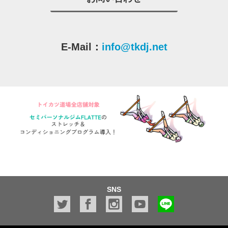
E-Mail：
info@tkdj.net
SNS