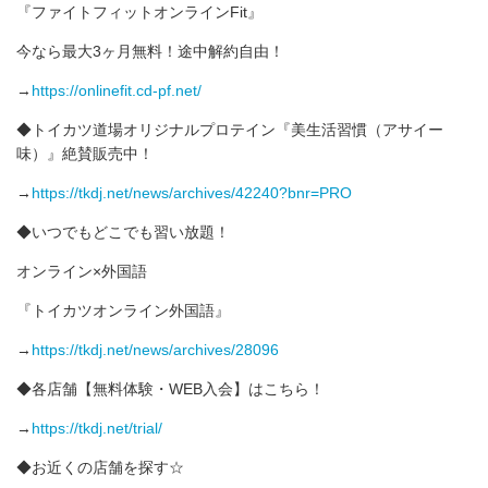
‪『ファイトフィットオンラインFit』
‬‪今なら‬最大3ヶ月無料！途中解約自由！‬
‪→
https://onlinefit.cd-pf.net/
◆トイカツ道場オリジナルプロテイン『美生活習慣（アサイー
味）』絶賛販売中！
→
https://tkdj.net/news/archives/42240?bnr=PRO
◆いつでもどこでも習い放題！
オンライン×外国語
『トイカツオンライン外国語』
→
https://tkdj.net/news/archives/28096
◆各店舗【無料体験・WEB入会】はこちら！
→
https://tkdj.net/trial/
◆お近くの店舗を探す☆