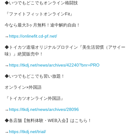
◆いつでもどこでもオンライン格闘技
‪『ファイトフィットオンラインFit』
‬‪今なら‬最大3ヶ月無料！途中解約自由！‬
‪→
https://onlinefit.cd-pf.net/
◆トイカツ道場オリジナルプロテイン『美生活習慣（アサイー
味）』絶賛販売中！
→
https://tkdj.net/news/archives/42240?bnr=PRO
◆いつでもどこでも習い放題！
オンライン×外国語
『トイカツオンライン外国語』
→
https://tkdj.net/news/archives/28096
◆各店舗【無料体験・WEB入会】はこちら！
→
https://tkdj.net/trial/