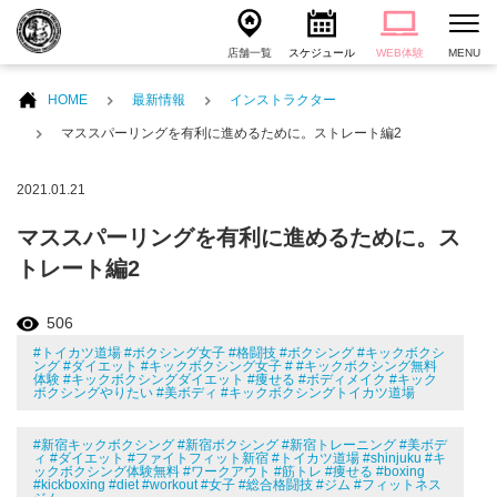
店舗一覧
スケジュール
WEB体験
MENU
HOME
最新情報
インストラクター
マススパーリングを有利に進めるために。ストレート編2
2021.01.21
マススパーリングを有利に進めるために。ス
トレート編2
506
#トイカツ道場 #ボクシング女子 #格闘技 #ボクシング #キックボクシ
ング #ダイエット #キックボクシング女子 # #キックボクシング無料
体験 #キックボクシングダイエット #痩せる #ボディメイク #キック
ボクシングやりたい #美ボディ #キックボクシングトイカツ道場
#新宿キックボクシング #新宿ボクシング #新宿トレーニング #美ボデ
ィ #ダイエット #ファイトフィット新宿 #トイカツ道場 #shinjuku #キ
ックボクシング体験無料 #ワークアウト #筋トレ #痩せる #boxing
#kickboxing #diet #workout #女子 #総合格闘技 #ジム #フィットネス