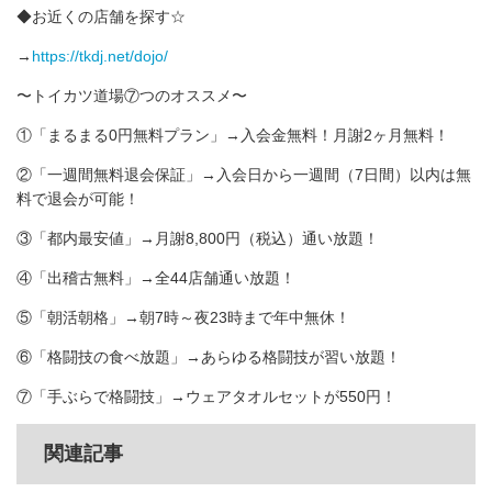
◆お近くの店舗を探す☆
→
https://tkdj.net/dojo/
〜トイカツ道場⑦つのオススメ〜
①「まるまる0円無料プラン」→入会金無料！月謝2ヶ月無料！
②「一週間無料退会保証」→入会日から一週間（7日間）以内は無
料で退会が可能！
③「都内最安値」→月謝8,800円（税込）通い放題！
④「出稽古無料」→全44店舗通い放題！
⑤「朝活朝格」→朝7時～夜23時まで年中無休！
⑥「格闘技の食べ放題」→あらゆる格闘技が習い放題！
⑦「手ぶらで格闘技」→ウェアタオルセットが550円！
関連記事