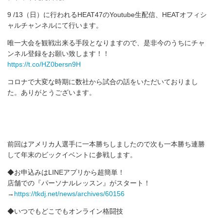
9 /13（日）に行われるHEAT47のYoutube生配信、HEATオフィシ
ャルチャンネルにて行います。
唯一大会を観戦出来る手段となりますので、是非今のうちにチャ
ンネル登録をお願い致します！！
https://t.co/HZ0bersn9H
コロナで大変な時期に数社から試合の話をいただいておりまし
た。ありがとうございます。
前回はアメリカ人選手に一本勝ちしましたので次も一本勝ち連勝
して年末のビックイベントに参戦します。
◆お申込みはLINEアプリから超簡単！
店舗での『パーソナルレッスン』がスタート！
→
https://tkdj.net/news/archives/60156
◆いつでもどこでもオンライン格闘技