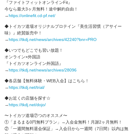
‪『ファイトフィットオンラインFit』
‬‪今なら‬最大3ヶ月無料！途中解約自由！‬
‪→
https://onlinefit.cd-pf.net/
◆トイカツ道場オリジナルプロテイン『美生活習慣（アサイー
味）』絶賛販売中！
→
https://tkdj.net/news/archives/42240?bnr=PRO
◆いつでもどこでも習い放題！
オンライン×外国語
『トイカツオンライン外国語』
→
https://tkdj.net/news/archives/28096
◆各店舗【無料体験・WEB入会】はこちら！
→
https://tkdj.net/trial/
◆お近くの店舗を探す☆
→
https://tkdj.net/dojo/
〜トイカツ道場⑦つのオススメ〜
①「まるまる0円無料プラン」→入会金無料！月謝2ヶ月無料！
②「一週間無料退会保証」→入会日から一週間（7日間）以内は無