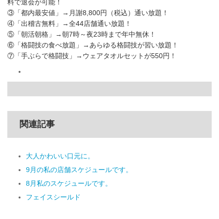
料で退会が可能！
③「都内最安値」→月謝8,800円（税込）通い放題！
④「出稽古無料」→全44店舗通い放題！
⑤「朝活朝格」→朝7時～夜23時まで年中無休！
⑥「格闘技の食べ放題」→あらゆる格闘技が習い放題！
⑦「手ぶらで格闘技」→ウェアタオルセットが550円！
関連記事
大人かわいい口元に。
9月の私の店舗スケジュールです。
8月私のスケジュールです。
フェイスシールド