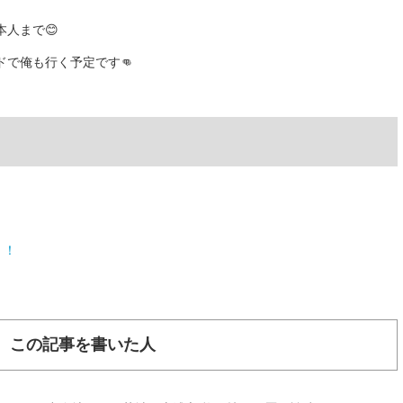
人まで😊
で俺も行く予定です👊
！！
この記事を書いた人