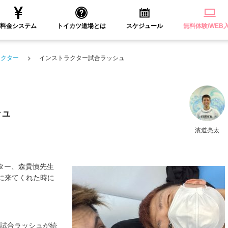
料金システム
トイカツ道場とは
スケジュール
無料体験/WEB
ラクター
インストラクター試合ラッシュ
シュ
濱道亮太
ター、森貴慎先生
に来てくれた時に
の試合ラッシュが続