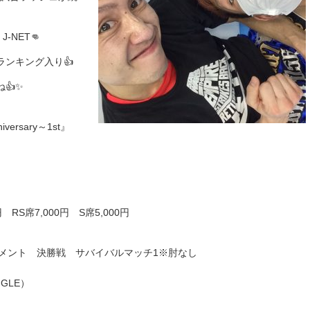
NET👊
ンキング入り👍
👍✨
iversary～1st』
円 RS席7,000円 S席5,000円
ーナメント 決勝戦 サバイバルマッチ1※肘なし
）
GLE）