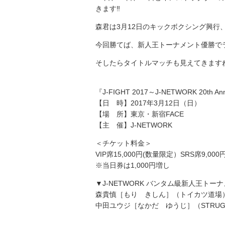
きます‼️
森君は3月12日のキックボクシング興行、J-
今回勝てば、新人王トーナメント優勝でラ
そしたらタイトルマッチも見えてきますね
『J-FIGHT 2017～J-NETWORK 20th Ann
【日 時】2017年3月12日（日）
【場 所】東京・新宿FACE
【主 催】J-NETWORK
＜チケット料金＞
VIP席15,000円(数量限定）SRS席9,000
※当日券は1,000円増し
▼J-NETWORK バンタム級新人王ト
森貴慎［もり きしん］（トイカツ道場
中田ユウジ［なかだ ゆうじ］（STRUG