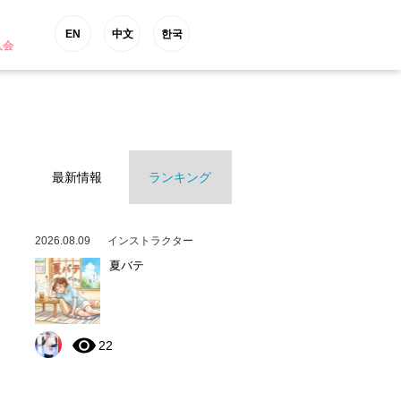
EN
中文
한국
入会
最新情報
ランキング
2026.08.09
インストラクター
夏バテ
22