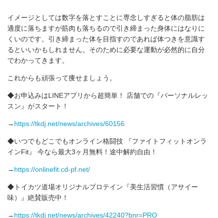
イメージとしては数字を落とすことに専念しすぎると体の脂肪は
適度に落ちますが筋肉も落ちるので引き締まった身体にはなりに
くいのです。引き締まった体を目指すのであれば体つきを意識す
るといいかもしれません。そのために必要な運動が必然的に自分
でわかってきます。
これからも頑張って痩せましょう。
◆お申込みはLINEアプリから超簡単！ 店舗での『パーソナルレッ
スン』がスタート！
→
https://tkdj.net/news/archives/60156
◆いつでもどこでもオンライン格闘技 ‪『ファイトフィットオンラ
インFit』 ‬‪今なら‬最大3ヶ月無料！途中解約自由！‬
‪→
https://onlinefit.cd-pf.net/
◆トイカツ道場オリジナルプロテイン『美生活習慣（アサイー
味）』絶賛販売中！
→
https://tkdj.net/news/archives/42240?bnr=PRO