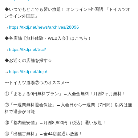
◆いつでもどこでも習い放題！ オンライン×外国語 『トイカツオ
ンライン外国語』
→
https://tkdj.net/news/archives/28096
◆各店舗【無料体験・WEB入会】はこちら！
→
https://tkdj.net/trial/
◆お近くの店舗を探す☆
→
https://tkdj.net/dojo/
〜トイカツ道場⑦つのオススメ〜
①「まるまる0円無料プラン」→入会金無料！月謝2ヶ月無料！
②「一週間無料退会保証」→入会日から一週間（7日間）以内は無
料で退会が可能！
③「都内最安値」→月謝8,800円（税込）通い放題！
④「出稽古無料」→全44店舗通い放題！