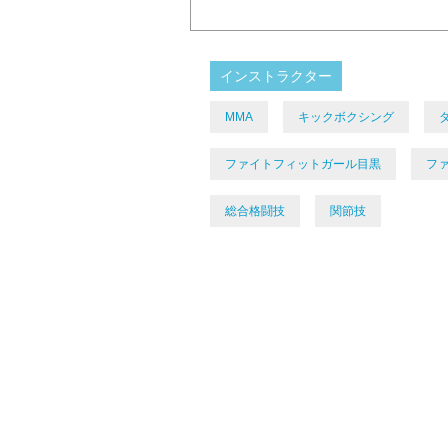
インストラクター
MMA
キックボクシング
ファイトフィットガール目黒
フ
総合格闘技
関節技