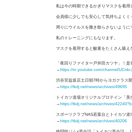
私は今の時期できるかぎりマスクを着用
会員様に少しでも安心して気持ちよくミ
周りにウイルスを撒き散らさないように
私のトレーニングにもなります。
マスクを着用すると酸素をたくさん吸え
「夜回りファイター戸井田カツヤ」！是
→
https://m.youtube.com/channel/UCn
渋谷宮益坂店土日朝7時からヨガクラス
→
https://tkdj.net/news/archives/49695
トイカツ道場オリジナルプロテイン「美
→
https://tkdj.net/news/archives/42240
スポーツクラブNAS若葉台とトイカツ道
→
https://tkdj.net/news/archives/40206
格闘技ジム×英会話「トイカツ英会話」