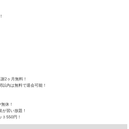
！
謝2ヶ月無料！
間以内は無料で退会可能！
）
中無休！
技が習い放題！
ト550円！