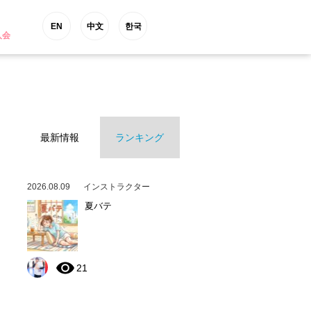
EN
中文
한국
入会
最新情報
ランキング
2026.08.09
インストラクター
夏バテ
21