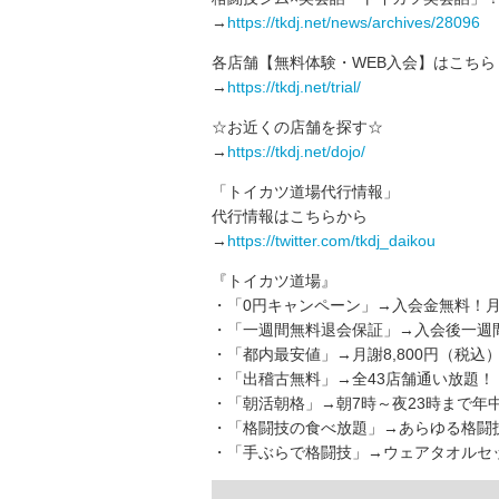
→
https://tkdj.net/news/archives/28096
各店舗【無料体験・WEB入会】はこちら
→
https://tkdj.net/trial/
☆お近くの店舗を探す☆
→
https://tkdj.net/dojo/
「トイカツ道場代行情報」
代行情報はこちらから
→
https://twitter.com/tkdj_daikou
『トイカツ道場』
・「0円キャンペーン」→入会金無料！月
・「一週間無料退会保証」→入会後一週
・「都内最安値」→月謝8,800円（税込
・「出稽古無料」→全43店舗通い放題！
・「朝活朝格」→朝7時～夜23時まで年
・「格闘技の食べ放題」→あらゆる格闘
・「手ぶらで格闘技」→ウェアタオルセッ