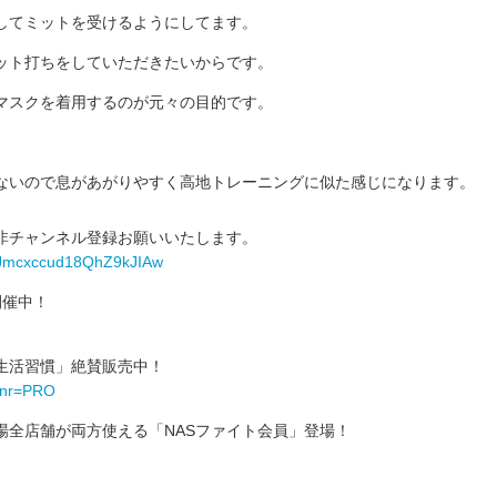
してミットを受けるようにしてます。
ット打ちをしていただきたいからです。
マスクを着用するのが元々の目的です。
ないので息があがりやすく高地トレーニングに似た感じになります。
非チャンネル登録お願いいたします。
krJmcxccud18QhZ9kJIAw
開催中！
生活習慣」絶賛販売中！
?bnr=PRO
場全店舗が両方使える「NASファイト会員」登場！
！