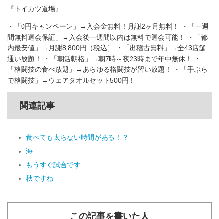
『トイカツ道場』
・「0円キャンペーン」→入会金無料！月謝2ヶ月無料！ ・「一週
間無料退会保証」→入会後一週間以内は無料で退会可能！ ・「都
内最安値」→月謝8,800円（税込） ・「出稽古無料」→全43店舗
通い放題！ ・「朝活朝格」→朝7時～夜23時まで年中無休！ ・
「格闘技の食べ放題」→あらゆる格闘技が習い放題！ ・「手ぶら
で格闘技」→ウェアタオルセット500円！
関連記事
食べても太らない時間がある！？
海
もうすぐ試合です
秋ですね
この記事を書いた人