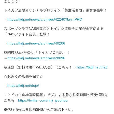
ましょう！
トイカツ道場オリジナルプロテイン「美生活習慣」絶賛販売中！
→
https://tkdj.net/news/archives/42240?bnr=PRO
スポーツクラブNAS若葉台とトイカツ道場全店舗が両方使える
「NASファイト会員」登場！
→
https://tkdj.net/news/archives/40206
格闘技ジム×英会話「トイカツ英会話」！
→
https://tkdj.net/news/archives/28096
各店舗【無料体験・WEB入会】はこちら！ →
https://tkdj.net/trial/
☆お近くの店舗を探す☆
→
https://tkdj.net/dojo/
「トイカツ道場臨時情報」 天災による急な営業時間の変更情報は
こちら→
https://twitter.com/rinji_jyouhou
※代行情報は各店舗SNSからご確認下さい。