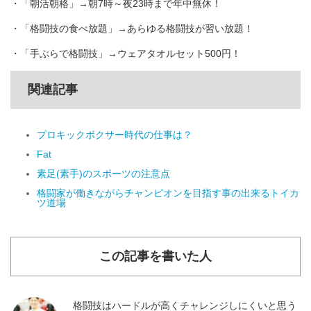
・「朝活朝格」→朝7時～夜23時まで年中無休！
・「格闘技の食べ放題」→あらゆる格闘技が習い放題！
・「手ぶらで格闘技」→ウェアタオルセット500円！
関連記事
プロキックボクサー時代の仕事は？
Fat
素足(素手)のスポーツの注意点
格闘家が働きながらチャンピオンを目指す事の出来るトイカ
ツ道場
この記事を書いた人
格闘技はハードルが高くチャレンジしにくいと思う