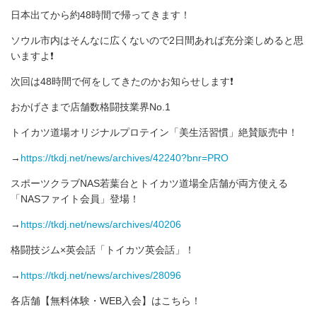
日本出てから約48時間で帰ってきます！
ソウル市内はそんなに広くないので2日間あれば充分楽しめると思
いますよ❗
次回は48時間で何をしてきたのかお知らせします❗
おかげさまで店舗数格闘技業界No.1
トイカツ道場オリジナルプロテイン「美生活習慣」絶賛販売中！
→
https://tkdj.net/news/archives/42240?bnr=PRO
スポーツクラブNAS若葉台とトイカツ道場全店舗が両方使える
「NASファイト会員」登場！
→
https://tkdj.net/news/archives/40206
格闘技ジム×英会話「トイカツ英会話」！
→
https://tkdj.net/news/archives/28096
各店舗【無料体験・WEB入会】はこちら！