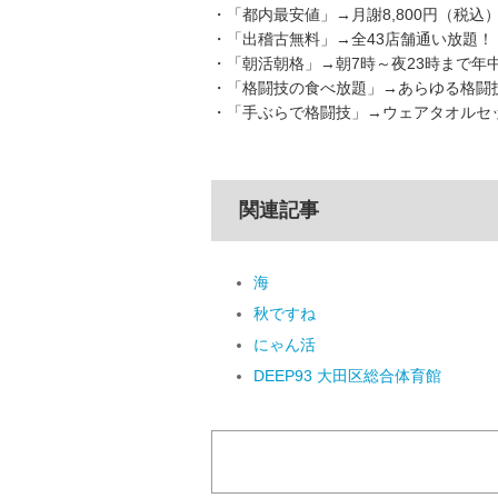
・「都内最安値」→月謝8,800円（税込
・「出稽古無料」→全43店舗通い放題！
・「朝活朝格」→朝7時～夜23時まで年
・「格闘技の食べ放題」→あらゆる格闘
・「手ぶらで格闘技」→ウェアタオルセッ
関連記事
海
秋ですね
にゃん活
DEEP93 大田区総合体育館