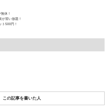
）
中無休！
技が習い放題！
ト500円！
この記事を書いた人