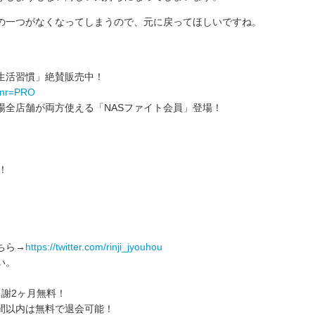
の一つがなくなってしまうので、元に戻ってほしいですね。
生活習慣」絶賛販売中！
?bnr=PRO
場全店舗が両方使える「NASファイト会員」登場！
！
！
ちら→
https://twitter.com/rinji_jyouhou
い。
謝2ヶ月無料！
間以内は無料で退会可能！