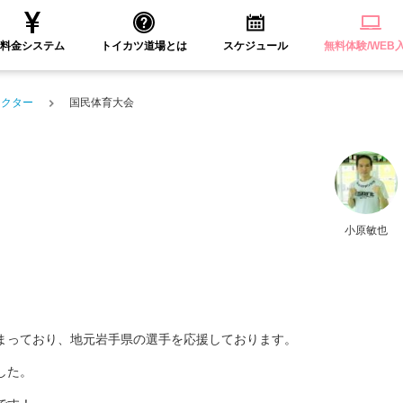
料金システム
トイカツ道場とは
スケジュール
無料体験/WEB
ラクター
国民体育大会
小原敏也
。
まっており、地元岩手県の選手を応援しております。
した。