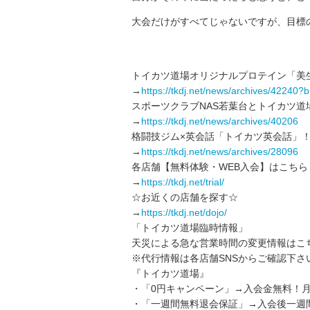
大会だけがすべてじゃないですが、目標
トイカツ道場オリジナルプロテイン「美
→
https://tkdj.net/news/archives/42240
スポーツクラブNAS若葉台とトイカツ道
→
https://tkdj.net/news/archives/40206
格闘技ジム×英会話「トイカツ英会話」
→
https://tkdj.net/news/archives/28096
各店舗【無料体験・WEB入会】はこちら
→
https://tkdj.net/trial/
☆お近くの店舗を探す☆
→
https://tkdj.net/dojo/
「トイカツ道場臨時情報」
天災による急な営業時間の変更情報はこ
※代行情報は各店舗SNSからご確認下さ
『トイカツ道場』
・「0円キャンペーン」→入会金無料！月
・「一週間無料退会保証」→入会後一週