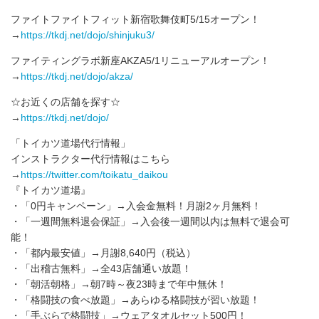
ファイトファイトフィット新宿歌舞伎町5/15オープン！
→
https://tkdj.net/dojo/shinjuku3/
ファイティングラボ新座AKZA5/1リニューアルオープン！
→
https://tkdj.net/dojo/akza/
☆お近くの店舗を探す☆
→
https://tkdj.net/dojo/
「トイカツ道場代行情報」
インストラクター代行情報はこちら
→
https://twitter.com/toikatu_daikou
『トイカツ道場』
・「0円キャンペーン」→入会金無料！月謝2ヶ月無料！
・「一週間無料退会保証」→入会後一週間以内は無料で退会可
能！
・「都内最安値」→月謝8,640円（税込）
・「出稽古無料」→全43店舗通い放題！
・「朝活朝格」→朝7時～夜23時まで年中無休！
・「格闘技の食べ放題」→あらゆる格闘技が習い放題！
・「手ぶらで格闘技」→ウェアタオルセット500円！