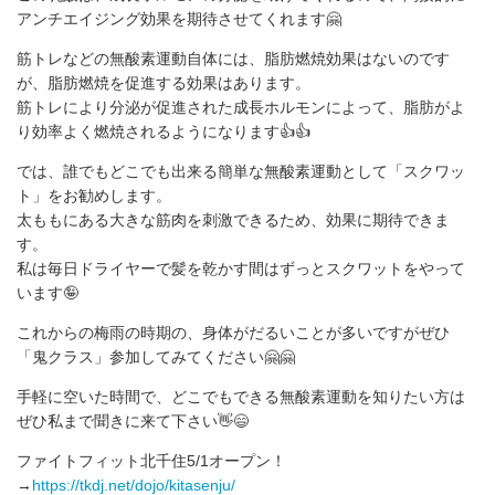
アンチエイジング効果を期待させてくれます🤗
筋トレなどの無酸素運動自体には、脂肪燃焼効果はないのです
が、脂肪燃焼を促進する効果はあります。
筋トレにより分泌が促進された成長ホルモンによって、脂肪がよ
り効率よく燃焼されるようになります👍👍
では、誰でもどこでも出来る簡単な無酸素運動として「スクワッ
ト」をお勧めします。
太ももにある大きな筋肉を刺激できるため、効果に期待できま
す。
私は毎日ドライヤーで髪を乾かす間はずっとスクワットをやって
います🤪
これからの梅雨の時期の、身体がだるいことが多いですがぜひ
「鬼クラス」参加してみてください🤗🤗
手軽に空いた時間で、どこでもできる無酸素運動を知りたい方は
ぜひ私まで聞きに来て下さい👋😄
ファイトフィット北千住5/1オープン！
→
https://tkdj.net/dojo/kitasenju/