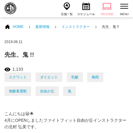
店舗一覧
スケジュール
WEB体験
MENU
HOME
最新情報
インストラクター
先生、鬼 !!
2019.06.11
先生、鬼 !!
1,133
スクワット
ダイエット
乳酸
梅雨
無酸素運動
自由が丘
鬼
こんにちは😃🌟
4月にOPENしましたファイトフィット自由が丘インストラクター
の北村 弘美です。