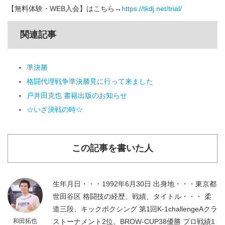
【無料体験・WEB入会】はこちら→
https://tkdj.net/trial/
関連記事
準決勝
格闘代理戦争準決勝見に行って来ました
戸井田克也 書籍出版のお知らせ
☆いざ決戦の時☆
この記事を書いた人
生年月日・・・1992年6月30日 出身地・・・東京都
世田谷区 格闘技の経歴、戦績、タイトル・・・ 柔
道三段、キックボクシング 第1回K-1challengeAクラ
和田拓也
ストーナメント2位、BROW-CUP38優勝 プロ戦績1