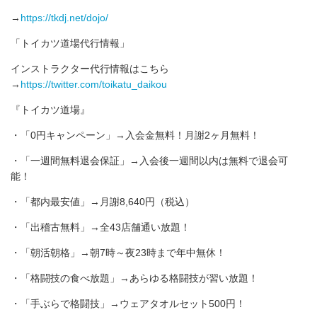
→
https://tkdj.net/dojo/
「トイカツ道場代行情報」
インストラクター代行情報はこちら
→
https://twitter.com/toikatu_daikou
『トイカツ道場』
・「0円キャンペーン」→入会金無料！月謝2ヶ月無料！
・「一週間無料退会保証」→入会後一週間以内は無料で退会可
能！
・「都内最安値」→月謝8,640円（税込）
・「出稽古無料」→全43店舗通い放題！
・「朝活朝格」→朝7時～夜23時まで年中無休！
・「格闘技の食べ放題」→あらゆる格闘技が習い放題！
・「手ぶらで格闘技」→ウェアタオルセット500円！