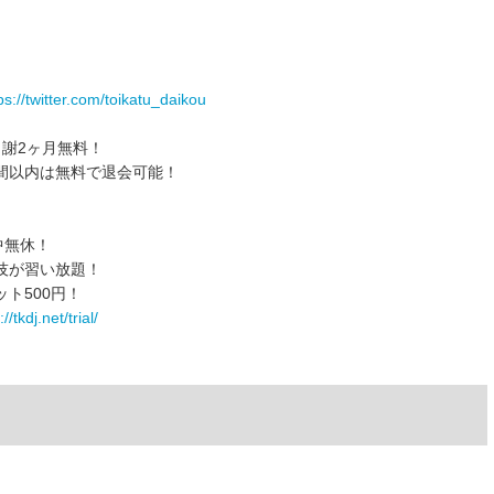
ps://twitter.com/toikatu_daikou
謝2ヶ月無料！
間以内は無料で退会可能！
）
中無休！
技が習い放題！
ト500円！
//tkdj.net/trial/