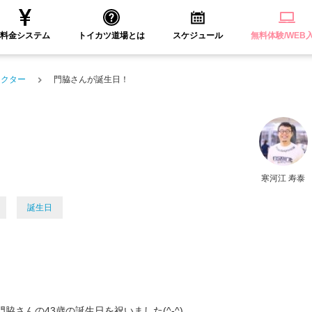
料金システム
トイカツ道場とは
スケジュール
無料体験/WEB
ラクター
門脇さんが誕生日！
寒河江 寿泰
誕生日
さんの43歳の誕生日を祝いました(^-^)