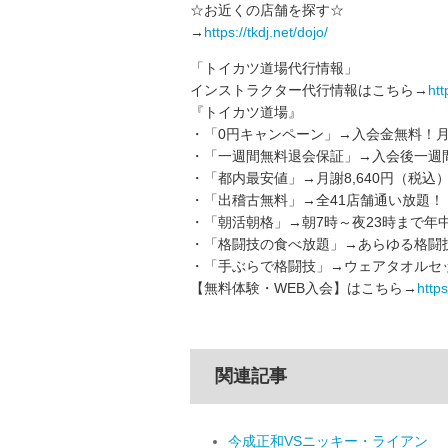
☆お近くの店舗を探す☆
→
https://tkdj.net/dojo/
「トイカツ道場代行情報」
インストラクター代行情報はこちら→
htt
『トイカツ道場』
・「0円キャンペーン」→入会金無料！月
・「一週間無料退会保証」→入会後一週
・「都内最安値」→月謝8,640円（税込
・「出稽古無料」→全41店舗通い放題！
・「朝活朝格」→朝7時～夜23時まで年
・「格闘技の食べ放題」→あらゆる格闘
・「手ぶらで格闘技」→ウェアタオルセッ
【無料体験・WEB入会】はこちら→
https:
関連記事
今成正和VSニッキー・ライアン