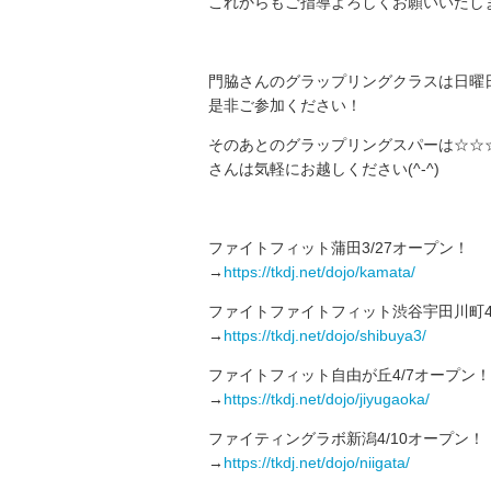
これからもご指導よろしくお願いいたし
門脇さんのグラップリングクラスは日曜日
是非ご参加ください！
そのあとのグラップリングスパーは☆☆
さんは気軽にお越しください(^-^)
ファイトフィット蒲田3/27オープン！
→
https://tkdj.net/dojo/kamata/
ファイトファイトフィット渋谷宇田川町4
→
https://tkdj.net/dojo/shibuya3/
ファイトフィット自由が丘4/7オープン！
→
https://tkdj.net/dojo/jiyugaoka/
ファイティングラボ新潟4/10オープン！
→
https://tkdj.net/dojo/niigata/