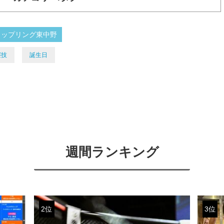
ラップリング東中野
寝技
誕生日
週間ランキング
2位
3位